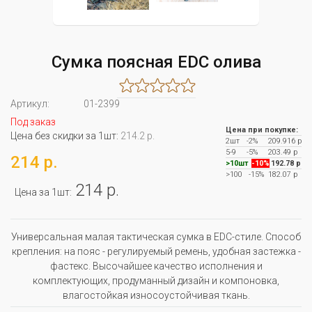
Сумка поясная EDC олива
Артикул:
01-2399
Под заказ
Цена при покупке:
Цена без скидки за 1шт:
214.2 р.
2шт
-2%
209.916 р
5-9
-5%
203.49 р
214 р.
>10шт
-10%
192.78 р
>100
-15%
182.07 р
214 р.
Цена за 1шт:
Универсальная малая тактическая сумка в EDC-стиле. Способ
крепления: на пояс - регулируемый ремень, удобная застежка -
фастекс. Высочайшее качество исполнения и
комплектующих, продуманный дизайн и компоновка,
влагостойкая износоустойчивая ткань.