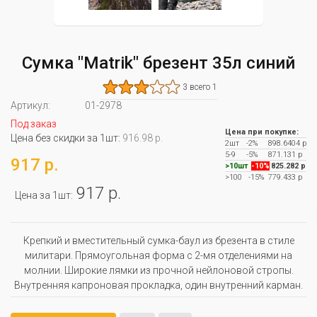
Сумка "Matrik" брезент 35л синий
3 всего 1
Артикул:
01-2978
Под заказ
Цена при покупке:
Цена без скидки за 1шт:
916.98 р.
2шт
-2%
898.6404 р
5-9
-5%
871.131 р
917 р.
>10шт
-10%
825.282 р
>100
-15%
779.433 р
917 р.
Цена за 1шт:
Крепкий и вместительный сумка-баул из брезента в стиле
милитари. Прямоугольная форма с 2-мя отделениями на
молнии. Широкие лямки из прочной нейлоновой стропы.
Внутренняя капроновая прокладка, один внутренний карман.