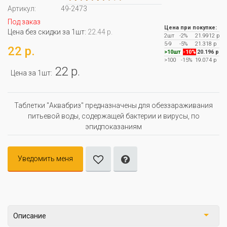
Артикул:
49-2473
Под заказ
Цена при покупке:
Цена без скидки за 1шт:
22.44 р.
2шт
-2%
21.9912 р
5-9
-5%
21.318 р
22 р.
>10шт
-10%
20.196 р
>100
-15%
19.074 р
22 р.
Цена за 1шт:
Таблетки "Аквабриз" предназначены для обеззараживания
питьевой воды, содержащей бактерии и вирусы, по
эпидпоказаниям
Уведомить меня
Описание