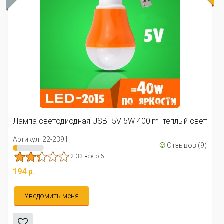
Лампа
Артику
а светодиодная USB "5V 5W 400lm" теплый свет
194 р
кул: 22-2391
☺
Отзывов (9)
Ув
2.33 всего 6
р.
ведомить меня