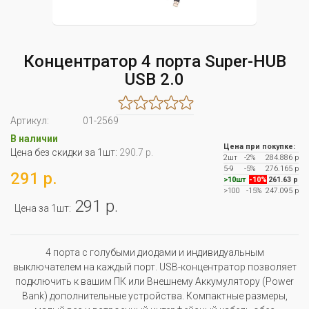
Концентратор 4 порта Super-HUB
USB 2.0
Артикул:
01-2569
В наличии
Цена при покупке:
Цена без скидки за 1шт:
290.7 р.
2шт
-2%
284.886 р
5-9
-5%
276.165 р
291 р.
>10шт
-10%
261.63 р
>100
-15%
247.095 р
291 р.
Цена за 1шт:
4 порта с голубыми диодами и индивидуальным
выключателем на каждый порт. USB-концентратор позволяет
подключить к вашим ПК или Внешнему Аккумулятору (Power
Bank) дополнительные устройства. Компактные размеры,