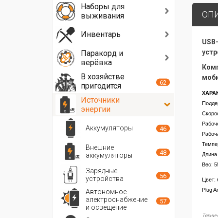
Наборы для
ОП
выживания
Инвентарь
USB-
устр
Паракорд и
верёвка
Комп
В хозяйстве
моби
62
пригодится
ХАРА
Источники
Поддер
энергии
Скорос
Рабоч
Аккумуляторы
46
Рабоч
Темпе
Внешние
48
аккумуляторы
Длина 
Вес:
Зарядные
56
устройства
Цвет:
Plug A
Автономное
электроснабжение
57
и освещение
Технич