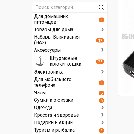
Для домашних
1
питомцев
Товары для дома
Наборы Выживания
12
(НАЗ)
Аксессуары
Штурмовые
25
крюки-кошки
Электроника
Для мобильного
1
телефона
Часы
6
Сумки и рюкзаки
6
Одежда
Красота и здоровье
Подарки и Акции
Туризм и рыбалка
2