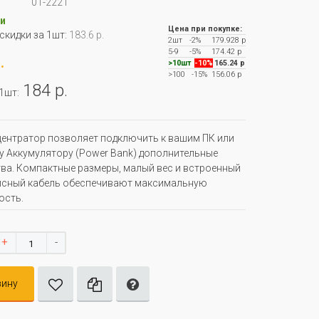
01-2221
и
Цена при покупке:
 скидки за 1шт:
183.6 р.
2шт
-2%
179.928 р
5-9
-5%
174.42 р
.
>10шт
-10%
165.24 р
>100
-15%
156.06 р
184 р.
 1шт:
ентратор позволяет подключить к вашим ПК или
 Аккумулятору (Power Bank) дополнительные
ва. Компактные размеры, малый вес и встроенный
йсный кабель обеспечивают максимальную
ость.
+
-
зину