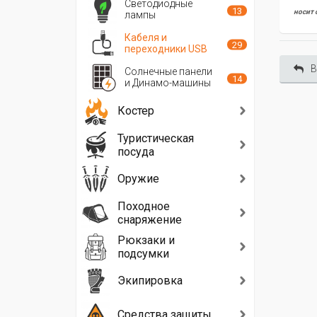
Светодиодные
13
носит 
лампы
Кабеля и
29
переходники USB
В
Солнечные панели
14
и Динамо-машины
Костер
Туристическая
посуда
Оружие
Походное
снаряжение
Рюкзаки и
подсумки
Экипировка
Средства защиты