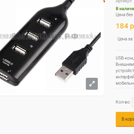
Артикул:
В наличи
Цена без
184 р
Цена за
USB-конц
Внешнему
устройст
интерфе
мобильн
Кол-во:
В кор