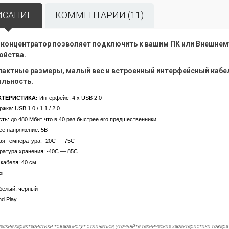
ИСАНИЕ
КОММЕНТАРИИ (11)
концентратор позволяет подключить к вашим ПК или Внешнем
ойства.
актные размеры, малый вес и встроенный интерфейсный каб
льность.
КТЕРИСТИКА:
Интерфейс: 4 х USB 2.0
жка: USB 1.0 / 1.1 / 2.0
ть: до 480 Мбит что в 40 раз быстрее его предшественники
ее напряжение: 5В
ая температура: -20C — 75C
ратура хранения: -40C — 85C
кабеля: 40 см
 55г
 белый, чёрный
nd Play
еские характеристики товара могут отличаться, уточняйте технические характеристики товара