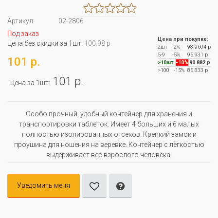
Артикул:
02-2806
Под заказ
Цена при покупке:
Цена без скидки за 1шт:
100.98 р.
2шт
-2%
98.9604 р
5-9
-5%
95.931 р
101 р.
>10шт
-10%
90.882 р
>100
-15%
85.833 р
101 р.
Цена за 1шт:
Особо прочный, удобный контейнер для хранения и
транспортировки таблеток. Имеет 4 больших и 6 малых
полностью изолированных отсеков. Крепкий замок и
проушина для ношения на веревке. Контейнер с лёгкостью
выдерживает вес взрослого человека!
Уведомить меня