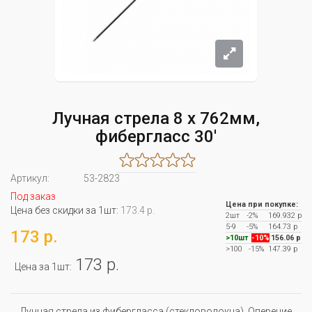
Лучная стрела 8 х 762мм,
фибергласс 30'
Артикул:
53-2823
Под заказ
Цена при покупке:
Цена без скидки за 1шт:
173.4 р.
2шт
-2%
169.932 р
5-9
-5%
164.73 р
173 р.
>10шт
-10%
156.06 р
>100
-15%
147.39 р
173 р.
Цена за 1шт:
Лучная стрела из фибергласса (стекловолокна). Оперение