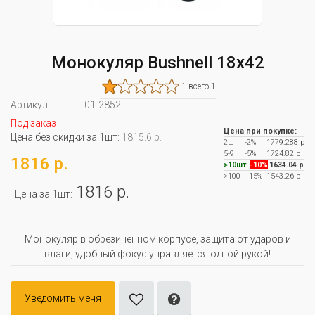
Монокуляр Bushnell 18х42
1 всего 1
Артикул:
01-2852
Под заказ
Цена при покупке:
Цена без скидки за 1шт:
1815.6 р.
2шт
-2%
1779.288 р
5-9
-5%
1724.82 р
1816 р.
>10шт
-10%
1634.04 р
>100
-15%
1543.26 р
1816 р.
Цена за 1шт:
Монокуляр в обрезиненном корпусе, защита от ударов и
влаги, удобный фокус управляется одной рукой!
Уведомить меня