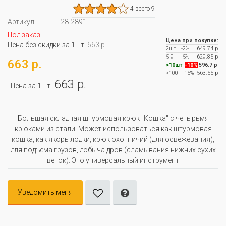
4 всего 9
Артикул:
28-2891
Под заказ
Цена при покупке:
Цена без скидки за 1шт:
663 р.
2шт
-2%
649.74 р
5-9
-5%
629.85 р
663 р.
>10шт
-10%
596.7 р
>100
-15%
563.55 р
663 р.
Цена за 1шт:
Большая складная штурмовая крюк "Кошка" с четырьмя
крюками из стали. Может использоваться как штурмовая
кошка, как якорь лодки, крюк охотничий (для освежевания),
для подъема грузов, добыча дров (сламывания нижних сухих
веток). Это универсальный инструмент
Уведомить меня