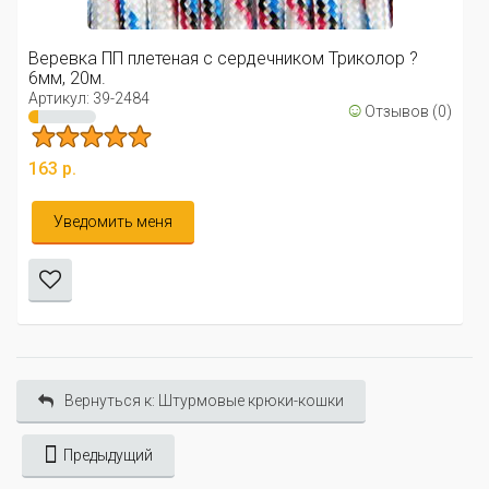
Артику
вка ПП плетеная с сердечником Триколор ?
255 р
 20м.
кул: 39-2484
☺
Отзывов (0)
Ув
р.
ведомить меня
Вернуться к: Штурмовые крюки-кошки
Предыдущий