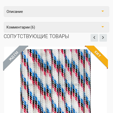
Описание
Комментарии (6)
СОПУТСТВУЮЩИЕ ТОВАРЫ
ХИТ
ЁМ
ЖДЁ
Верев
8мм, 