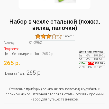
Набор в чехле стальной (ложка,
вилка, палочки)
3 всего 1
Артикул:
01-2962
Под заказ
Цена при покупке:
Цена без скидки за 1шт:
265.2 р.
2шт
-2%
259.896 р
5-9
-5%
251.94 р
265 р.
>10шт
-10%
238.68 р
>100
-15%
225.42 р
265 р.
Цена за 1шт:
Столовые приборы (ложка, вилка, палочки) в удобном и
прочном чехле. Отличная столовая сталь, лёгкий и прочный
набор для путешественников!