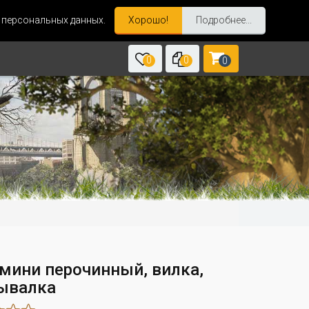
и персональных данных.
Хорошо!
Подробнее...
0
0
0
мини перочинный, вилка,
ывалка