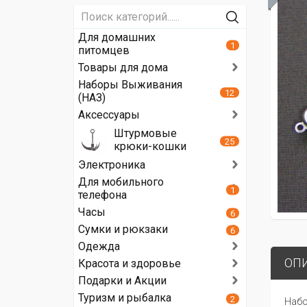
Для домашних
1
питомцев
Товары для дома
Наборы Выживания
12
(НАЗ)
Аксессуары
Штурмовые
25
крюки-кошки
Электроника
Для мобильного
1
телефона
Часы
6
Сумки и рюкзаки
6
Одежда
ОП
Красота и здоровье
Подарки и Акции
Туризм и рыбалка
2
Набо