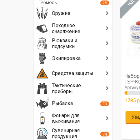
ЖДЁМ
Термосы
25
Оружие
Походное
снаряжение
Рюкзаки и
подсумки
Экипировка
Средства защиты
Набор посуды "Андромеда" PF-
Набор
TSP-K01 + плита газовая
стак
Тактические
"Вулкан"
Артикул: 14-1414
Артику
приборы
1785 р.
408 р
Рыбалка
33
Фонари для
Уведомить меня
В 
выживания
Сувенирная
74
продукция