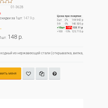
01-3628
з
Цена при покупке:
 скидки за 1шт:
147.9 р.
2шт
-2%
144.942 р
5-9
-5%
140.505 р
.
>10шт
-10%
133.11 р
>100
-15%
125.715 р
148 р.
 1шт:
ходный из нержавеющей стали (открывалка, вилка,
мить меня