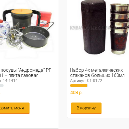
 4х металлических
Стакан складной металлич
анов больших 160мл
200мл
л: 01-0122
Артикул: 01-0615
.
250 р.
корзину
В корзину