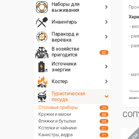
Наборы для
Проч
выживания
Хара
Инвентарь
- вес
Паракорд и
- ра
верёвка
- ра
В хозяйстве
62
пригодится
- в 
Источники
- в 
энергии
- ма
Костер
Технич
Туристическая
носит 
посуда
Столовые приборы
29
СОП
Кружки и миски
38
Фляжки и бутылки
35
Котелки и чайники
27
Канистры, ведра
11