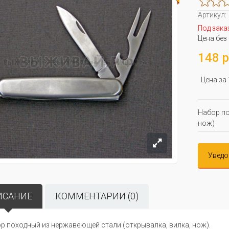
Артикул:
Под зака
Цена без
148 р
Цена за
Набор по
нож)
Уведо
ИСАНИЕ
КОММЕНТАРИИ (0)
р походный из нержавеющей стали (открывалка, вилка, нож).