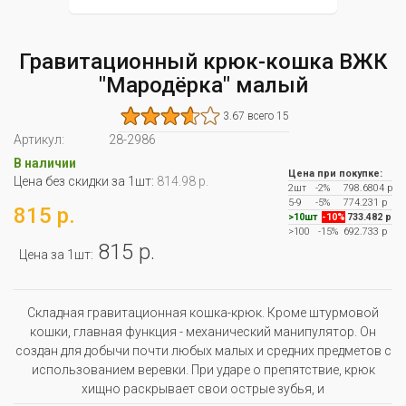
Гравитационный крюк-кошка ВЖК
"Мародёрка" малый
3.67 всего 15
Артикул:
28-2986
В наличии
Цена при покупке:
Цена без скидки за 1шт:
814.98 р.
2шт
-2%
798.6804 р
5-9
-5%
774.231 р
815 р.
>10шт
-10%
733.482 р
>100
-15%
692.733 р
815 р.
Цена за 1шт:
Складная гравитационная кошка-крюк. Кроме штурмовой
кошки, главная функция - механический манипулятор. Он
создан для добычи почти любых малых и средних предметов с
использованием веревки. При ударе о препятствие, крюк
хищно раскрывает свои острые зубья, и