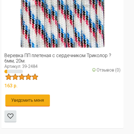
Веревка ПП плетеная с сердечником Триколор ?
8мм, 20м.
Артикул: 39-2485
☺
Отзывов (7)
5 всего 2
255 р.
)
Уведомить меня