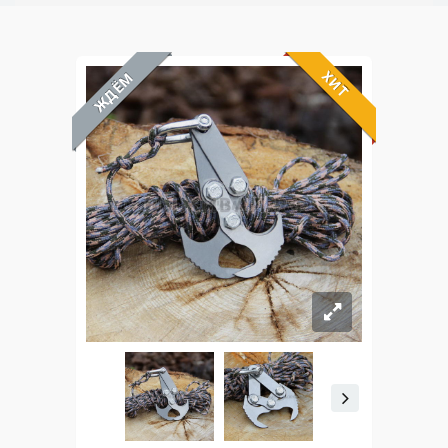
ХИТ
ЖДЁМ