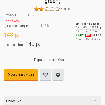
green)
2 всего 1
Артикул:
01-2993
Под заказ
Цена при покупке:
Цена без скидки за 1шт:
142.8 р.
2шт
-2%
139.944 р
5-9
-5%
135.66 р
143 р.
>10шт
-10%
128.52 р
>100
-15%
121.38 р
143 р.
Цена за 1шт:
Паракордовый браслет
Уведомить меня
Описание