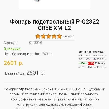
Фонарь подствольный P-Q2822
CREE XM-L2
5 всего 1
Артикул:
01-3018
В наличии
Цена при покупке:
Цена без скидки за 1шт:
2601 р.
2шт
-2%
2548.98 р
5-9
-5%
2470.95 р
2601 р.
>10шт
-10%
2340.9 р
>100
-15%
2210.85 р
2601 р.
Цена за 1шт:
Фонарь подствольный Поиск P-Q2822 CREE XM-L2 – удобный и
прочный тактический фонарь повышенной прочности.
Корпус фонаря выполнен в оригинальной и надежной
конструкции. Благодаря двум головам фонаря