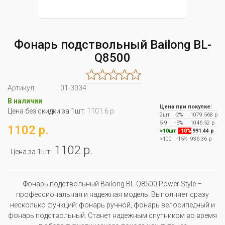
Фонарь подствольный Bailong BL-
Q8500
Артикул:
01-3034
В наличии
Цена при покупке:
Цена без скидки за 1шт:
1101.6 р.
2шт
-2%
1079.568 р
5-9
-5%
1046.52 р
1102 р.
>10шт
-10%
991.44 р
>100
-15%
936.36 р
1102 р.
Цена за 1шт:
Фонарь подствольный Bailong BL-Q8500 Power Style –
профессиональная и надежная модель. Выполняет сразу
несколько функций: фонарь ручной, фонарь велосипедный и
фонарь подствольный. Станет надежным спутником во время