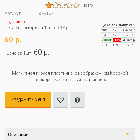
1 всего 1
Артикул:
55-3102
Под заказ
Цена при покупке:
Цена без скидки за 1шт:
60.18 р.
2шт
-2%
58.9764 р
5-9
-5%
57.171 р
60 р.
>10шт
-10%
54.162 р
>100
-15%
51.153 р
60 р.
Цена за 1шт:
Магнитная гибкая пластинка, с изображением Красной
площади в мире пост-Апокалипсиса.
Уведомить меня
Описание