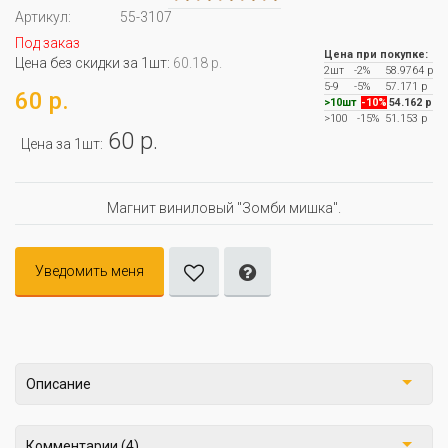
Артикул:
55-3107
Под заказ
Цена при покупке:
Цена без скидки за 1шт:
60.18 р.
2шт
-2%
58.9764 р
5-9
-5%
57.171 р
60 р.
>10шт
-10%
54.162 р
>100
-15%
51.153 р
60 р.
Цена за 1шт:
Магнит виниловый "Зомби мишка".
Уведомить меня
Описание
Комментарии (4)