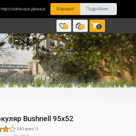
и персональных данных.
Хорошо!
Подробнее...
0
0
0
куляр Bushnell 95х52
3.83 всего 12