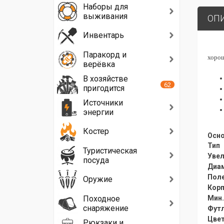
Наборы для
выживания
ОП
Инвентарь
Паракорд и
хорош
верёвка
В хозяйстве
62
пригодится
Источники
энергии
Костер
Осно
Тип
Туристическая
Увел
посуда
Диам
Поле
Оружие
Корп
Походное
Мин.
снаряжение
Футл
Цве
Рюкзаки и