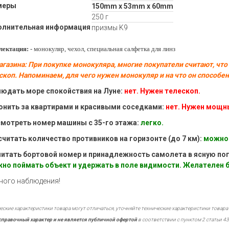
меры
150mm x 53mm x 60mm
250 г
олнительная информация
призмы K9
лектация:
- монокуляр, чехол, специальная салфетка для линз
агазина: При покупке монокуляра, многие покупатели считают, что
скоп. Напоминаем, для чего нужен монокуляр и на что он способен
юдать море спокойствия на Луне:
нет. Нужен телескоп.
нить за квартирами и красивыми соседками:
нет. Нужен мощн
мотреть номер машины с 35-го этажа:
легко.
читать количество противников на горизонте (до 7 км):
можно 
итать бортовой номер и принадлежность самолета в ясную по
но поймать объект и удержать в поле видимости. Желателен 
ного наблюдения!
еские характеристики товара могут отличаться, уточняйте технические характеристики товара
справочный характер и не является публичной офертой
в соответствии с пунктом 2 статьи 43