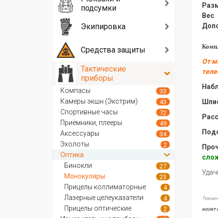
Раз
подсумки
Вес
Экипировка
Доп
Комп
Средства защиты
От м
Тактические
теле
приборы
Набл
Компасы
33
Камеры экшн (Экстрим)
Шпио
43
Спортивные часы
72
Расс
Приёмники, плееры
49
Подс
Аксессуары
34
Эхолоты
2
Проч
Оптика
слож
Бинокли
27
Удач
Монокуляры
23
Прицелы коллиматорные
4
Лазерные целеуказатели
4
Технич
Прицелы оптические
2
носит 