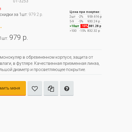
01-3253
з
Цена при покупке:
 скидки за 1шт:
979.2 р.
2шт
-2%
959.616 р
5-9
-5%
930.24 р
.
>10шт
-10%
881.28 р
>100
-15%
832.32 р
979 р.
 1шт:
онокуляр в обрезиненном корпусе, защита от
 влаги, в футляре. Качественная призменная линза,
льшой диаметр и просветляющее покрытие.
мить меня