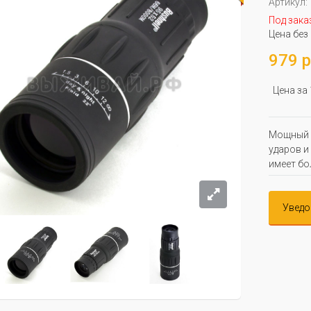
Артикул:
Под зака
Цена без
979 р
Цена за
Мощный м
ударов и
имеет бо
Уведо