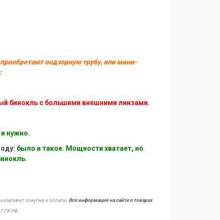
 приобретают подзорную трубу, или мини-
:
ый бинокль с большими внешними линзами.
и нужно.
году:
было и такое. Мощности хватает, но
бинокль.
 на момент покупки и оплаты.
Вся информация на сайте о товарах
7 ГК РФ.