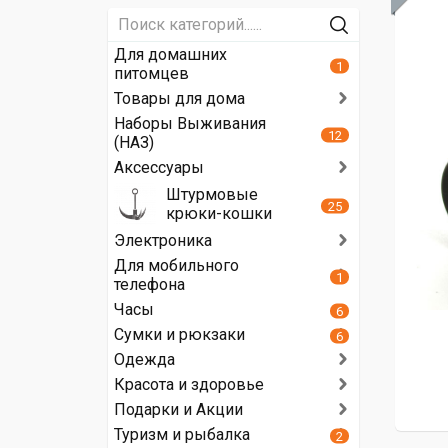
Для домашних
1
питомцев
Товары для дома
Наборы Выживания
12
(НАЗ)
Аксессуары
Штурмовые
25
крюки-кошки
Электроника
Для мобильного
1
телефона
Часы
6
Сумки и рюкзаки
6
Одежда
Красота и здоровье
Подарки и Акции
Туризм и рыбалка
2