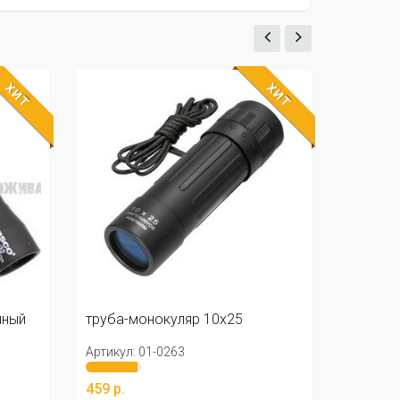
ХИТ
ХИТ
0x25
труба-монокуляр 10x25G
Артикул: 01-0287
459 р.