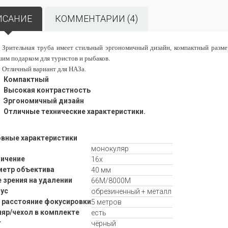
ИСАНИЕ
КОММЕНТАРИИ (4)
Зрительная труба имеет стильный эргономичный дизайн, компактный размер
им подарком для туристов и рыбаков.
Отличный вариант для НАЗа.
Компактный
Высокая контрастность
Эргономичный дизайн
Отличные технические характеристики.
вные характеристики
монокуляр
ичение
16x
етр объектива
40 мм
 зрения на удалении
66M/8000M
ус
обрезиненный + металл
 расстояние фокусировки
5 метров
яр/чехол в комплекте
есть
т
чёрный