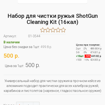
Набор для чистки ружья ShotGun
Cleaning Kit (16кал)
Артикул:
01-3544
В наличии
Цена при покупке:
Цена без скидки за 1шт:
499.8 р.
2шт
-2%
489.804 р
5-9
-5%
474.81 р
500 р.
>10шт
-10%
449.82 р
>100
-15%
424.83 р
500 р.
Цена за 1шт:
Универсальный набор для чистки оружия в прочном кейсе из
алюминия подходит практически для всех калибров ружей,
карабинов и пистолетов (нарезное, гладкоствольное оружие)