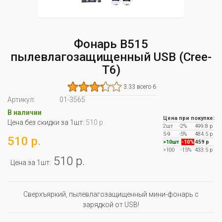
Фонарь B515
пылевлагозащищенный USB (Cree-
T6)
3.33 всего 6
Артикул:
01-3565
В наличии
Цена при покупке:
Цена без скидки за 1шт:
510 р.
2шт
-2%
499.8 р
5-9
-5%
484.5 р
510 р.
>10шт
-10%
459 р
>100
-15%
433.5 р
510 р.
Цена за 1шт:
Сверхъяркий, пылевлагозащищенный мини-фонарь с
зарядкой от USB!