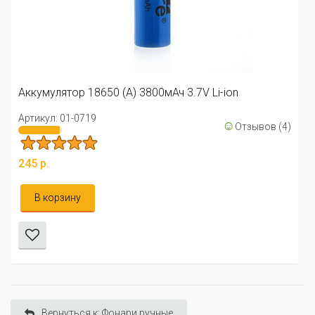
Аккумулятор 18650 (А) 5800мАч 3.7V Li-ion
Артикул: 01-0734
☺
Отзывов (2
3.85 всего 13
214 р.
(4)
В корзину
Вернуться к: Фонари ручные