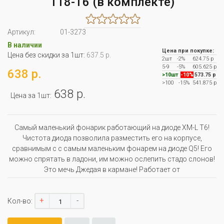
118-T6 (в комплекте)
Артикул:
01-3273
В наличии
Цена при покупке:
Цена без скидки за 1шт:
637.5 р.
2шт
-2%
624.75 р
5-9
-5%
605.625 р
638 р.
>10шт
-10%
573.75 р
>100
-15%
541.875 р
638 р.
Цена за 1шт:
Самый маленький фонарик работающий на диоде XM-L T6!
Чистота диода позволила разместить его на корпусе,
сравнимым с с самым маленьким фонарем на диоде Q5! Его
можно спрятать в ладони, им можно ослепить стадо слонов!
Это мечь Джедая в кармане! Работает от
+
-
Кол-во: