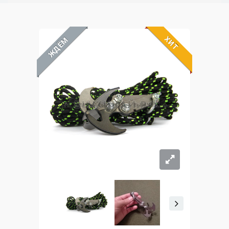
ХИТ
ЖДЁМ