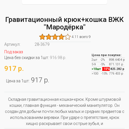
Гравитационный крюк+кошка ВЖК
"Мародёрка"
4.11 всего 9
Артикул:
28-3679
Под заказ
Цена при покупке:
Цена без скидки за 1шт:
916.98 р.
2шт
-2%
898.6404 р
5-9
-5%
871.131 р
917 р.
>10шт
-10%
825.282 р
>100
-15%
779.433 р
917 р.
Цена за 1шт:
Складная гравитационная кошка+крюк. Кроме штурмовой
кошки, главная функция - механический манипулятор. Он
создан для добычи почти любых малых и средних предметов с
использованием веревки. При ударе о препятствие, крюк
хищно раскрывает свои острые зубья, и