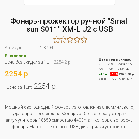
Фонарь-прожектор ручной "Small
sun S011" ХМ-L U2 с USB
Артикул:
01-3794
В наличии
Цена при покупке:
Цена без скидки за 1шт:
2254.2 р.
2шт
-2%
2209.116 р
5-9
-5%
2141.49 р
2254 р.
>10шт
-10%
2028.78 р
>100
-15%
1916.07 р
2254 р.
Цена за 1шт:
Мощный светодиодный фонарь изготовлен из алюминиевого,
ударопрочного сплава. Фонарь работает сразу от двух
аккумуляторов 18650 емкостью 4400mah, которые встроены
фонарь. На торце есть порт USB для зарядки устройств.