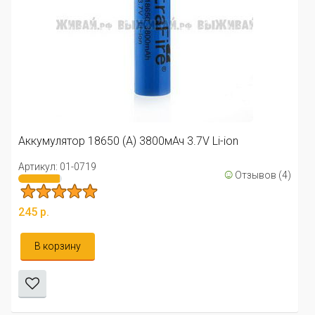
Аккумуля
Артикул:
лятор 18650 (А) 3800мАч 3.7V Li-ion
214 р.
: 01-0719
☺
Отзывов (4)
В кор
орзину