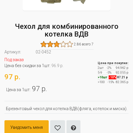
Чехол для комбинированного
котелка ВДВ
2.86 всего 7
Артикул:
02-0452
Под заказ
Цена при покупке:
Цена без скидки за 1шт:
96.9 р.
2шт
-2%
94.962 р
5-9
-5%
92.055 р
97 р.
>10шт
-10%
87.21 р
>100
-15%
82.365 р
97 р.
Цена за 1шт:
Брезентовый чехол для котелка ВДВ(фляга, котелок и миска).
Уведомить меня