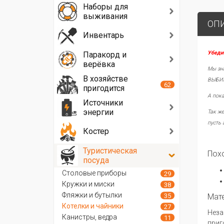
Наборы для
выживания
ОП
Инвентарь
Убеди
Паракорд и
верёвка
Мы зна
В хозяйстве
ВЫБИР
62
пригодится
А пока
Источники
энергии
Так же
пусть 
Костер
Туристическая
Похо
посуда
Столовые приборы
29
Кружки и миски
38
Фляжки и бутылки
35
Мат
Котелки и чайники
27
Неза
Канистры, ведра
11
приг