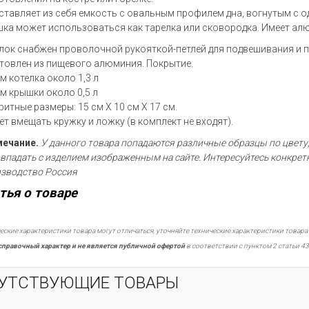
ставляет из себя емкость с овальным профилем дна, вогнутым с 
ка может использоваться как тарелка или сковородка. Имеет алю
лок снабжен проволочной рукояткой-петлей для подвешивания и 
товлен из пищевого алюминия. Покрытие.
м котелка около 1,3 л
м крышки около 0,5 л
ритные размеры: 15 см Х 10 см Х 17 см.
т вмещать кружку и ложку (в комплект не входят).
ечание.
У данного товара попадаются различные образцы по цвету
овпадать с изделием изображенным на сайте. Интересуйтесь конкре
зводство Россия
тья о товаре
еские характеристики товара могут отличаться, уточняйте технические характеристики товара
справочный характер и не является публичной офертой
в соответствии с пунктом 2 статьи 43
УТСТВУЮЩИЕ ТОВАРЫ