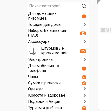
Для домашних
1
питомцев
Товары для дома
Наборы Выживания
12
(НАЗ)
Аксессуары
Штурмовые
25
крюки-кошки
Электроника
Для мобильного
1
телефона
Часы
6
Сумки и рюкзаки
6
Одежда
Красота и здоровье
Подарки и Акции
Туризм и рыбалка
2