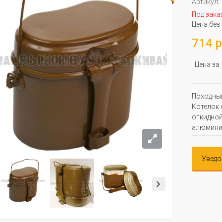
Артикул:
Под зака
Цена без
714 р
Цена за
Походный
Котелок 
откидной
алюмини
Уведо