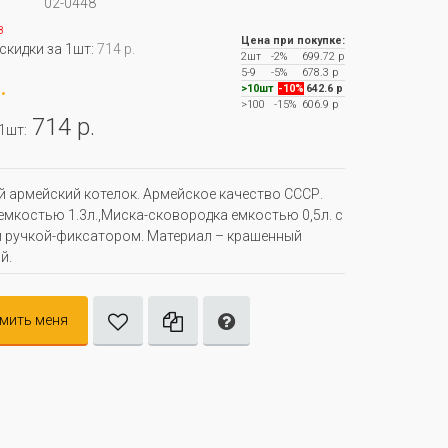
02-0448
з
Цена при покупке:
 скидки за 1шт:
714 р.
2шт
-2%
699.72 р
5-9
-5%
678.3 р
.
>10шт
-10%
642.6 р
>100
-15%
606.9 р
714 р.
 1шт:
 армейский котелок. Армейское качество СССР.
емкостью 1.3л.,Миска-сковородка емкостью 0,5л. с
 ручкой-фиксатором. Материал – крашенный
й.
мить меня