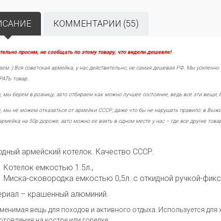
ИСАНИЕ
КОММЕНТАРИИ (55)
тельно просим, не сообщать по этому товару, что видели дешевле!
ем :) Вся советская армейка, у нас действительно, не самая дешевая РФ. Мы усиленно
АТЬ товар.
, мы берем в розницу, зато отбираем как можно лучшее состояние, ведь все эти вещи,
, мы не можем отказаться от армейки СССР, даже что бы не нарушать правило: в Выжи
армейка на 50р дороже, зато можно ее взять в одном месте у нас – где все другие това
дный армейский котелок. Качество СССР.
Котелок емкостью 1.5л.,
Миска-сковородка емкостью 0,5л. с откидной ручкой-фик
ериал – крашенный алюминий.
менимая вещь для походов и активного отдыха. Используется для хр
отовления на костре или горелке.