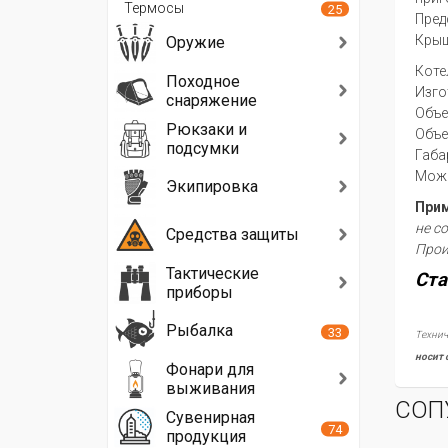
Термосы
25
Пред
Крыш
Оружие
Коте
Походное
Изго
снаряжение
Объе
Рюкзаки и
Объе
подсумки
Габа
Може
Экипировка
Прим
не с
Средства защиты
Прои
Тактические
Ста
приборы
Рыбалка
33
Технич
носит 
Фонари для
выживания
СОП
Сувенирная
74
продукция