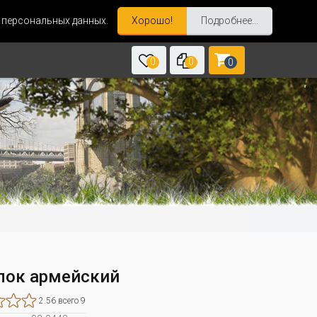
и персональных данных.
Хорошо!
Подробнее...
0
0
0
лок армейский
2.56 всего 9