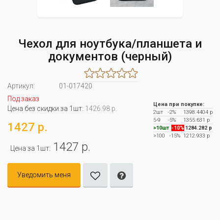
Чехол для ноутбука/планшета и
документов (черный)
Артикул:
01-017420
Под заказ
Цена при покупке:
Цена без скидки за 1шт:
1426.98 р.
2шт
-2%
1398.4404 р
5-9
-5%
1355.631 р
1427 р.
>10шт
-10%
1284.282 р
>100
-15%
1212.933 р
1427 р.
Цена за 1шт:
Уведомить меня