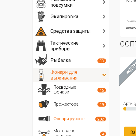
Коэ
подсумки
Экипировка
Технич
носит 
Средства защиты
СОП
Тактические
приборы
Рыбалка
33
ЖДЁ
Фонари для
выживания
Подводные
15
фонари
Артику
Прожектора
19
Фонари ручные
202
Мото-вело
За
4
фонарни