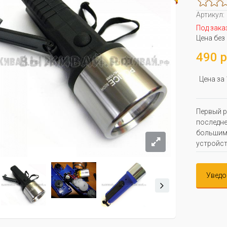
Артикул:
Под зака
Цена без
490 р
Цена за
Первый р
последне
большими
устройст
Уведо