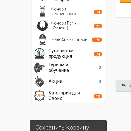
Фонари
74
кемпинговые
Фонари Fenix
25
(Феникс)
Налобные фонари
170
Сувенирная
74
продукция
Туризм и
обучение
Акции!
В
Категория для
13
Своих
Сохранить Корзину