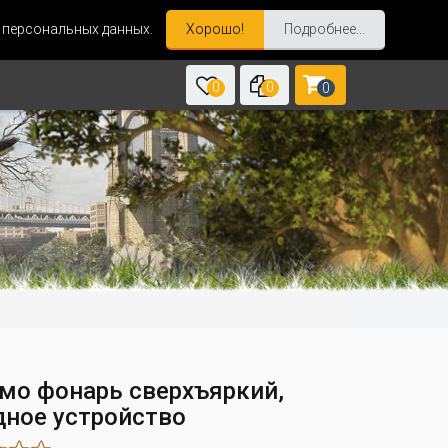
и персональных данных.
Хорошо!
Подробнее...
0
0
0
мо фонарь сверхъяркий,
дное устройство