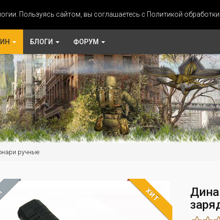
огии. Пользуясь сайтом, вы соглашаетесь с Политикой обработк
ЗИН
БЛОГИ
ФОРУМ
онари ручные
Дина
ХИТ
М
заря