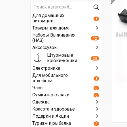
Для домашних
1
питомцев
Товары для дома
Наборы Выживания
12
(НАЗ)
Аксессуары
Штурмовые
25
крюки-кошки
Электроника
Для мобильного
1
телефона
Часы
6
Сумки и рюкзаки
6
Одежда
Красота и здоровье
Подарки и Акции
Туризм и рыбалка
2