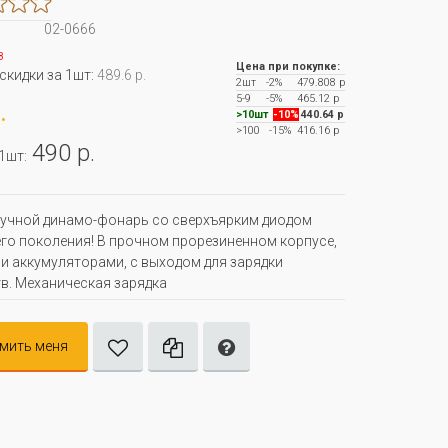
02-0666
з
Цена при покупке:
 скидки за 1шт:
489.6 р.
2шт
-2%
479.808 р
5-9
-5%
465.12 р
.
>10шт
-10%
440.64 р
>100
-15%
416.16 р
490 р.
 1шт:
учной динамо-фонарь со сверхъярким диодом
го поколения! В прочном прорезиненном корпусе,
 аккумуляторами, с выходом для зарядки
в. Механическая зарядка
мить меня