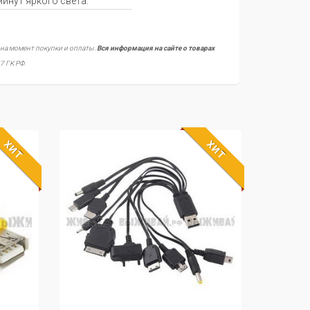
минут яркого света.
 на момент покупки и оплаты.
Вся информация на сайте о товарах
7 ГК РФ.
ХИТ
ХИТ