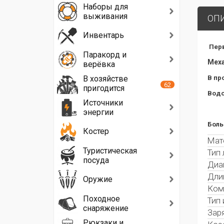
Наборы для
выживания
ОП
Инвентарь
Пер
Паракорд и
Меха
верёвка
В хозяйстве
В пр
62
пригодится
Водо
Источники
энергии
Боль
Костер
Мат
Туристическая
Тип
посуда
Диа
Дли
Оружие
Ком
Походное
Тип 
снаряжение
Зар
Рюкзаки и