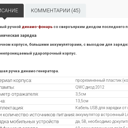
ИСАНИЕ
КОММЕНТАРИИ (45)
вый ручной
динамо-фонарь
со сверхъярким диодом последнего п
ническая зарядка
очном корпусе, большими аккумуляторами, с выходом для зарядки
непроницаемый ударопрочный корпус.
шая ручка динамо генератора.
ериал корпуса:
прорезиненный пластик (к
 лампы:
QWC диод 2012
метр отражателя:
3,5см
на:
13,5см
плектация:
Кабель USB для зарядки от
и количество источников питания:
аккумулятор встроенный Li-
ядка мобильных устройств
да, 5В, необходимо докупит