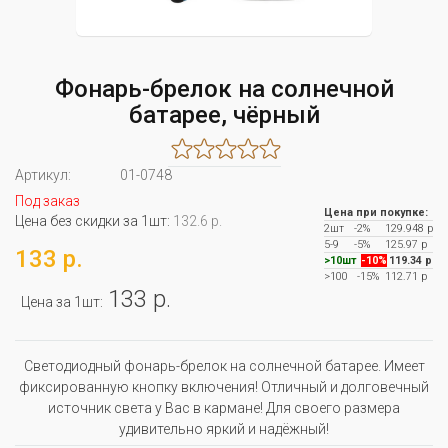
Фонарь-брелок на солнечной
батарее, чёрный
Артикул:
01-0748
Под заказ
Цена при покупке:
Цена без скидки за 1шт:
132.6 р.
2шт
-2%
129.948 р
5-9
-5%
125.97 р
133 р.
>10шт
-10%
119.34 р
>100
-15%
112.71 р
133 р.
Цена за 1шт:
Светодиодный фонарь-брелок на солнечной батарее. Имеет
фиксированную кнопку включения! Отличный и долговечный
источник света у Вас в кармане! Для своего размера
удивительно яркий и надёжный!