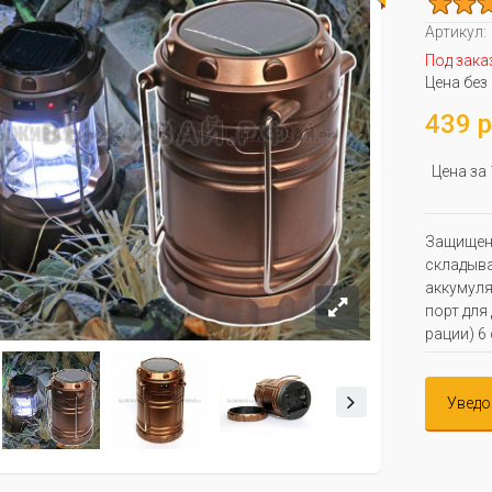
Артикул:
Под зака
Цена без
439 р
Цена за
Защищенн
складыва
аккумуля
порт для
рации) 6
Уведо