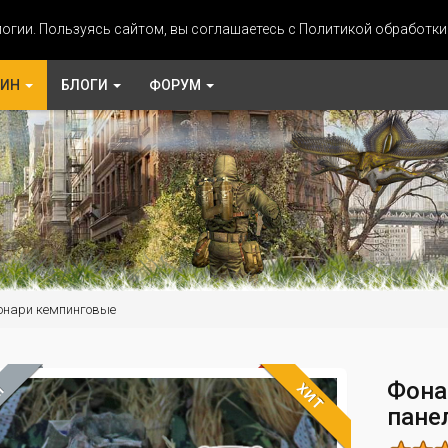
огии. Пользуясь сайтом, вы соглашаетесь с Политикой обработк
ЗИН
БЛОГИ
ФОРУМ
онари кемпинговые
Фона
ХИТ
М
панел