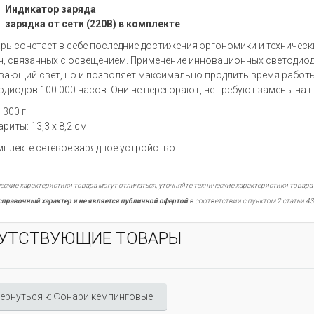
Индикатор заряда
зарядка от сети (220В) в комплекте
рь сочетает в себе последние достижения эргономики и техническ
ч, связанных с освещением. Применение инновационных светодиод
вающий свет, но и позволяет максимально продлить время работы
одиодов 100.000 часов. Они не перегорают, не требуют замены на
: 300 г
ариты: 13,3 х 8,2 см
мплекте сетевое зарядное устройство.
еские характеристики товара могут отличаться, уточняйте технические характеристики товара
справочный характер и не является публичной офертой
в соответствии с пунктом 2 статьи 43
УТСТВУЮЩИЕ ТОВАРЫ
ернуться к: Фонари кемпинговые