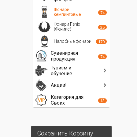
Фонари
74
кемпинговые
Фонари Fenix
25
(Феникс)
Налобные фонари
170
Сувенирная
74
продукция
Туризм и
обучение
Акции!
Категория для
13
Своих
Сохранить Корзину