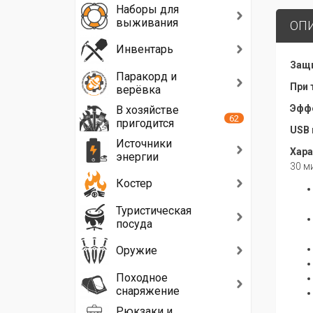
Наборы для
выживания
ОП
Инвентарь
Защи
Паракорд и
При 
верёвка
Эффе
В хозяйстве
62
пригодится
USB 
Источники
Хара
энергии
30 м
Костер
Туристическая
посуда
Оружие
Походное
снаряжение
Рюкзаки и