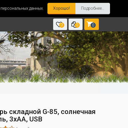
и персональных данных.
Хорошо!
Подробнее...
0
0
0
рь складной G-85, cолнечная
ь, 3хАА, USB