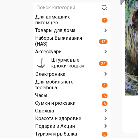
Для домашних
1
питомцев
Товары для дома
Наборы Выживания
12
(НАЗ)
Аксессуары
Штурмовые
25
крюки-кошки
Электроника
Для мобильного
1
телефона
Часы
6
Сумки и рюкзаки
6
Одежда
Красота и здоровье
Подарки и Акции
Туризм и рыбалка
2