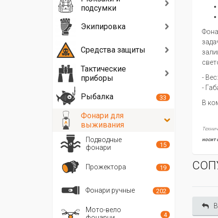
подсумки
Экипировка
Фона
зада
Средства защиты
зали
свет
Тактические
приборы
- Вес
- Габ
Рыбалка
33
В ко
Фонари для
выживания
Технич
Подводные
носит 
15
фонари
СОП
Прожектора
19
Фонари ручные
202
В
Мото-вело
4
фонарни