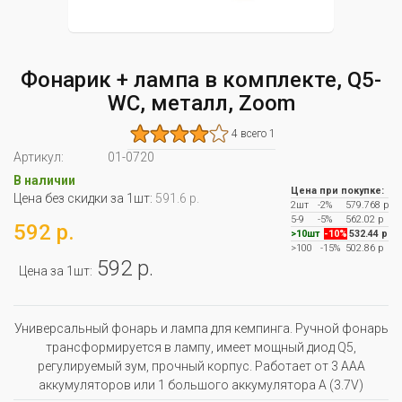
Фонарик + лампа в комплекте, Q5-
WC, металл, Zoom
4 всего 1
Артикул:
01-0720
В наличии
Цена при покупке:
Цена без скидки за 1шт:
591.6 р.
2шт
-2%
579.768 р
5-9
-5%
562.02 р
592 р.
>10шт
-10%
532.44 р
>100
-15%
502.86 р
592 р.
Цена за 1шт:
Универсальный фонарь и лампа для кемпинга. Ручной фонарь
трансформируется в лампу, имеет мощный диод Q5,
регулируемый зум, прочный корпус. Работает от 3 ААА
аккумуляторов или 1 большого аккумулятора А (3.7V)