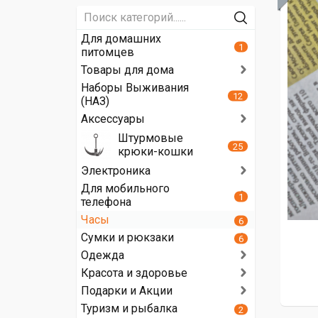
Для домашних
1
питомцев
Товары для дома
Наборы Выживания
12
(НАЗ)
Аксессуары
Штурмовые
25
крюки-кошки
Электроника
Для мобильного
1
телефона
Часы
6
Сумки и рюкзаки
6
Одежда
Красота и здоровье
Подарки и Акции
Туризм и рыбалка
2