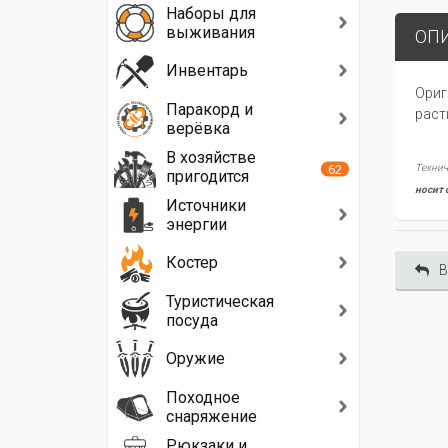
Наборы для
выживания
ОП
Инвентарь
Ориг
Паракорд и
раст
верёвка
В хозяйстве
62
Технич
пригодится
носит 
Источники
энергии
Костер
В
Туристическая
посуда
Оружие
Походное
снаряжение
Рюкзаки и