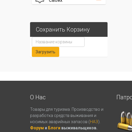
Своих
Сохранить Корзину
О Нас
Патр
Товары для туризма. Производство и
разработка средств выживания и
носимых аварийных запасов (
НАЗ
).
Форум
и
Блоги
выживальщиков.