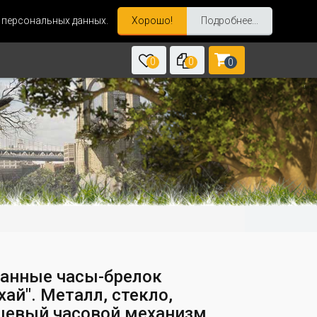
и персональных данных.
Хорошо!
Подробнее...
0
0
0
анные часы-брелок
ай". Металл, стекло,
цевый часовой механизм.