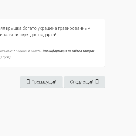
дняя крышка богато украшена гравированным
нальная идея для подарка!
 на момент покупки и оплаты.
Вся информация на сайте о товарах
7 ГК РФ.
Предыдущий
Следующий