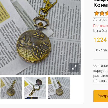
Коне
Артикул:
Под зака
Цена без
1224 
Цена за
Оригинал
корпусе 
растите
образа и
Уведо