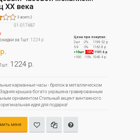
ц XX века
3 всего 2
01-017487
з
Цена при покупке:
 скидки за 1шт:
1224 р.
2шт
-2%
1199.52 р
5-9
-5%
1162.8 р
р.
>10шт
-10%
1101.6 р
>100
-15%
1040.4 р
1224 р.
 1шт:
ьные карманные часы - брелок в металлическом
.Задняя крышка богато украшена гравированным
льным орнаментом.Стильный акцент винтажного
 оригинальная идея для подарка!
мить меня