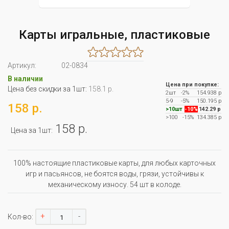
Карты игральные, пластиковые
Артикул:
02-0834
В наличии
Цена при покупке:
Цена без скидки за 1шт:
158.1 р.
2шт
-2%
154.938 р
5-9
-5%
150.195 р
158 р.
>10шт
-10%
142.29 р
>100
-15%
134.385 р
158 р.
Цена за 1шт:
100% настоящие пластиковые карты, для любых карточных
игр и пасьянсов, не боятся воды, грязи, устойчивы к
механическому износу. 54 шт в колоде.
+
-
Кол-во: