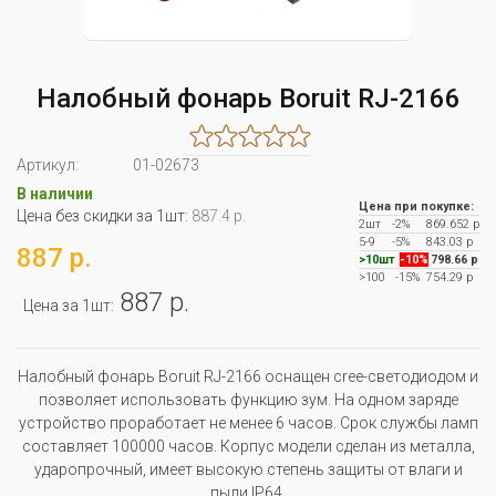
Налобный фонарь Boruit RJ-2166
Артикул:
01-02673
В наличии
Цена при покупке:
Цена без скидки за 1шт:
887.4 р.
2шт
-2%
869.652 р
5-9
-5%
843.03 р
887 р.
>10шт
-10%
798.66 р
>100
-15%
754.29 р
887 р.
Цена за 1шт:
Налобный фонарь Boruit RJ-2166 оснащен cree-светодиодом и
позволяет использовать функцию зум. На одном заряде
устройство проработает не менее 6 часов. Срок службы ламп
составляет 100000 часов. Корпус модели сделан из металла,
ударопрочный, имеет высокую степень защиты от влаги и
пыли IP64.