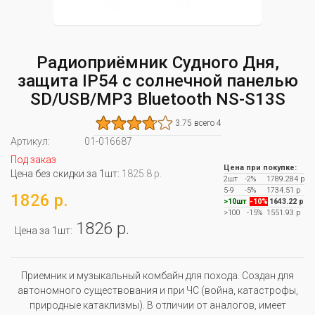
Радиоприёмник Судного Дня,
защита IP54 с солнечной панелью
SD/USB/MP3 Bluetooth NS-S13S
3.75 всего 4
Артикул:
01-016687
Под заказ
Цена при покупке:
Цена без скидки за 1шт:
1825.8 р.
2шт
-2%
1789.284 р
5-9
-5%
1734.51 р
1826 р.
>10шт
-10%
1643.22 р
>100
-15%
1551.93 р
1826 р.
Цена за 1шт:
Приемник и музыкальный комбайн для похода. Создан для
автономного существования и при ЧС (война, катастрофы,
природные катаклизмы). В отличии от аналогов, имеет