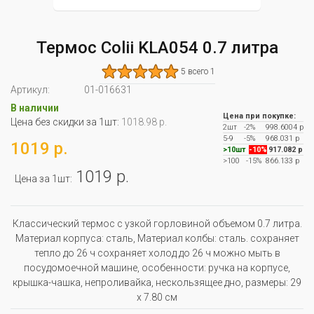
Термос Colii KLA054 0.7 литра
5 всего 1
Артикул:
01-016631
В наличии
Цена при покупке:
Цена без скидки за 1шт:
1018.98 р.
2шт
-2%
998.6004 р
5-9
-5%
968.031 р
1019 р.
>10шт
-10%
917.082 р
>100
-15%
866.133 р
1019 р.
Цена за 1шт:
Классический термос с узкой горловиной объемом 0.7 литра.
Материал корпуса: сталь, Материал колбы: сталь. сохраняет
тепло до 26 ч сохраняет холод до 26 ч можно мыть в
посудомоечной машине, особенности: ручка на корпусе,
крышка-чашка, непроливайка, нескользящее дно, размеры: 29
x 7.80 см