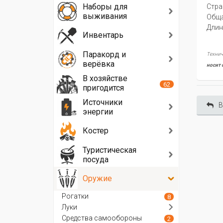
Наборы для
Стра
выживания
Oбща
Длин
Инвентарь
Паракорд и
Технич
верёвка
носит 
В хозяйстве
62
пригодится
Источники
В
энергии
Костер
Туристическая
посуда
Оружие
Рогатки
8
Луки
Средства самообороны
2