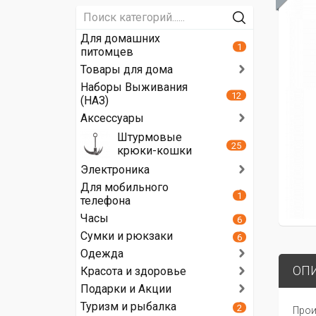
Для домашних
1
питомцев
Товары для дома
Наборы Выживания
12
(НАЗ)
Аксессуары
Штурмовые
25
крюки-кошки
Электроника
Для мобильного
1
телефона
Часы
6
Сумки и рюкзаки
6
Одежда
ОП
Красота и здоровье
Подарки и Акции
Туризм и рыбалка
2
Прои