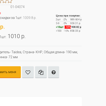
01-04074
з
Цена при покупке:
 скидки за 1шт:
1009.8 р.
2шт
-2%
989.604 р
5-9
-5%
959.31 р
р.
>10шт
-10%
908.82 р
>100
-15%
858.33 р
1010 р.
 1шт:
итель- Taidea, Страна- КНР, Oбщая длина- 190 мм,
инка- 72 мм
мить меня