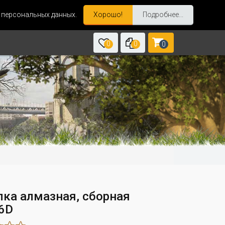
и персональных данных.
Хорошо!
Подробнее...
0
0
0
лка алмазная, сборная
6D