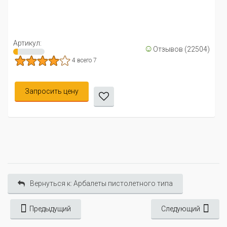
Арбалетный бол
Артикул: 02-0510
☺
Отзывов (22504)
4 всего 7
45 р.
ену
Уведомить ме
Вернуться к: Арбалеты пистолетного типа
Предыдущий
Следующий