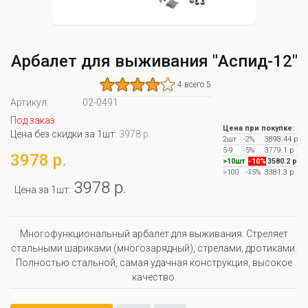
Арбалет для выживания "Аспид-12"
4 всего 5
Артикул:
02-0491
Под заказ
Цена при покупке:
Цена без скидки за 1шт:
3978 р.
2шт
-2%
3898.44 р
5-9
-5%
3779.1 р
3978 р.
>10шт
-10%
3580.2 р
>100
-15%
3381.3 р
3978 р.
Цена за 1шт:
Многофункциональный арбалет для выживания. Стреляет
стальными шариками (многозарядный), стрелами, дротиками.
Полностью стальной, самая удачная конструкция, высокое
качество.