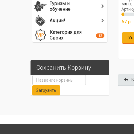
Туризм и
мл (с
обучение
Артику
Акции!
67 р.
Категория для
13
Своих
Ув
Сохранить Корзину
В