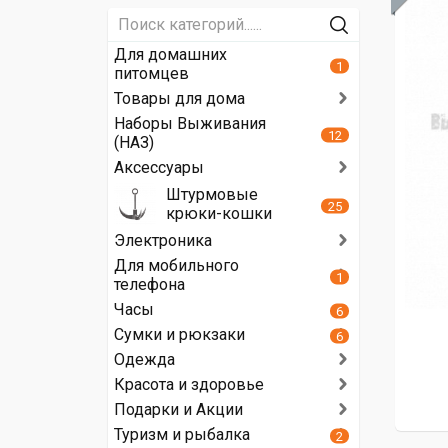
Для домашних
1
питомцев
Товары для дома
Наборы Выживания
12
(НАЗ)
Аксессуары
Штурмовые
25
крюки-кошки
Электроника
Для мобильного
1
телефона
Часы
6
Сумки и рюкзаки
6
Одежда
Красота и здоровье
Подарки и Акции
Туризм и рыбалка
2