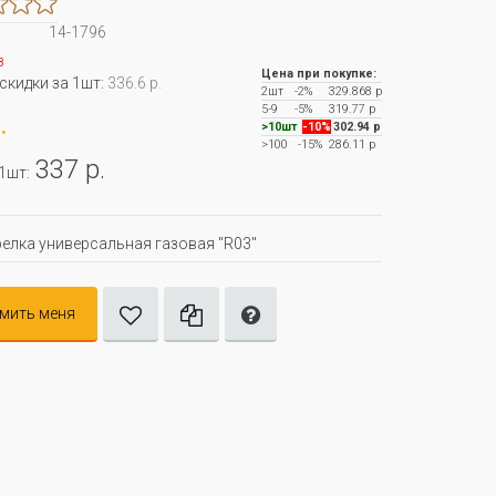
14-1796
з
Цена при покупке:
 скидки за 1шт:
336.6 р.
2шт
-2%
329.868 р
5-9
-5%
319.77 р
.
>10шт
-10%
302.94 р
>100
-15%
286.11 р
337 р.
 1шт:
елка универсальная газовая "R03"
мить меня