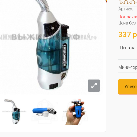
Артикул:
Под зака
Цена без
337 р
Цена за
Мини-гор
Уведо