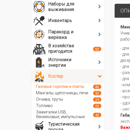
Наборы для
выживания
ОП
Инвентарь
Мини
Паракорд и
Унив
верёвка
рабо
В хозяйстве
- дл
62
пригодится
- дл
Источники
десе
энергии
- дл
- ра
Костер
- дл
- ко
Газовые горелки и плиты
82
- во
Мангалы, щепочницы, печи
32
- пр
Огнива, труты
25
- уд
Топливо
22
- си
Зажигалки USB,
42
Габа
бензиновые, импульсные
эксп
Туристическая
Важн
посуда