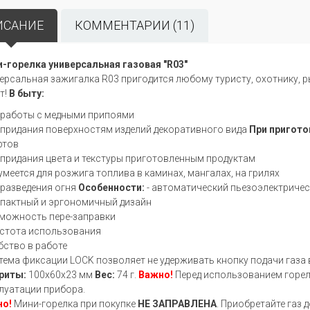
ИСАНИЕ
КОММЕНТАРИИ (11)
-горелка универсальная газовая "R03"
ерсальная зажигалка R03 пригодится любому туристу, охотнику,
т!
В быту:
я работы с медными припоями
я придания поверхностям изделий декоративного вида
При пригото
ртов
я придания цвета и текстуры приготовленным продуктам
зумеется для розжига топлива в каминах, мангалах, на грилях
я разведения огня
Особенности:
- автоматический пьезоэлектриче
мпактный и эргономичный дизайн
зможность пере-заправки
остота использования
обство в работе
стема фиксации LOCK позволяет не удерживать кнопку подачи газа
риты:
100х60х23 мм
Вес:
74 г.
Важно!
Перед использованием горел
луатации прибора.
о!
Мини-горелка при покупке
НЕ ЗАПРАВЛЕНА
. Приобретайте газ 