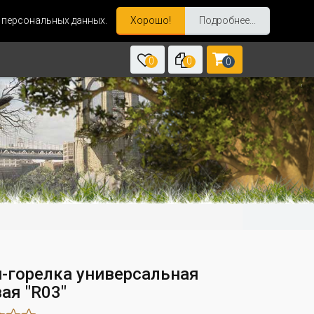
и персональных данных.
Хорошо!
Подробнее...
0
0
0
-горелка универсальная
ая "R03"