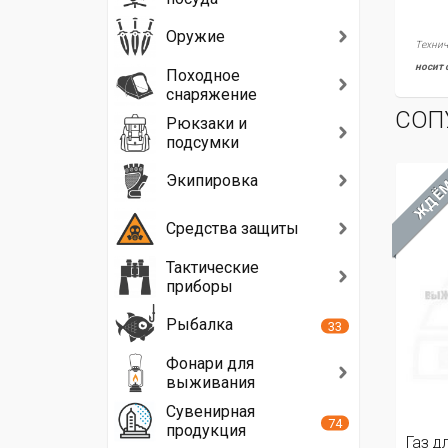
Оружие
Технич
носит 
Походное
снаряжение
СОП
Рюкзаки и
подсумки
Экипировка
ЖДЁ
Средства защиты
Тактические
приборы
Рыбалка
33
Фонари для
выживания
Сувенирная
74
продукция
Газ д