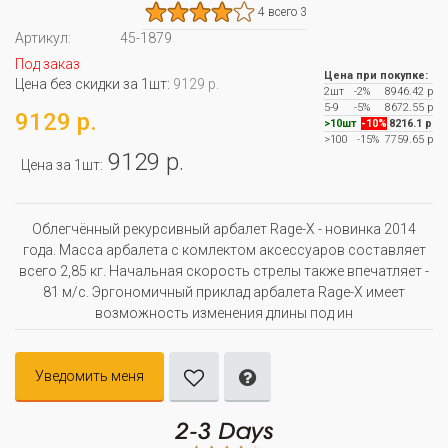
4 всего 3
Артикул:
45-1879
Под заказ
Цена при покупке:
Цена без скидки за 1шт:
9129 р.
2шт
-2%
8946.42 р
5-9
-5%
8672.55 р
9129 р.
>10шт
-10%
8216.1 р
>100
-15%
7759.65 р
9129 р.
Цена за 1шт:
Облегчённый рекурсивный арбалет Rage-X - новинка 2014
года. Масса арбалета с комлектом аксессуаров составляет
всего 2,85 кг. Начальная скорость стрелы также впечатляет -
81 м/с. Эргономичный приклад арбалета Rage-X имеет
возможность изменения длины под ин
Уведомить меня