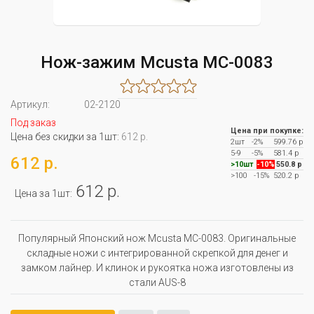
Нож-зажим Mcusta MC-0083
Артикул:
02-2120
Под заказ
Цена при покупке:
Цена без скидки за 1шт:
612 р.
2шт
-2%
599.76 р
5-9
-5%
581.4 р
612 р.
>10шт
-10%
550.8 р
>100
-15%
520.2 р
612 р.
Цена за 1шт:
Популярный Японский нож Mcusta MC-0083. Оригинальные
складные ножи с интегрированной скрепкой для денег и
замком лайнер. И клинок и рукоятка ножа изготовлены из
стали AUS-8