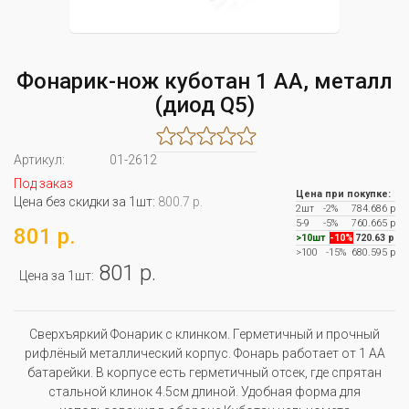
Фонарик-нож куботан 1 АА, металл
(диод Q5)
Артикул:
01-2612
Под заказ
Цена при покупке:
Цена без скидки за 1шт:
800.7 р.
2шт
-2%
784.686 р
5-9
-5%
760.665 р
801 р.
>10шт
-10%
720.63 р
>100
-15%
680.595 р
801 р.
Цена за 1шт:
Сверхъяркий Фонарик с клинком. Герметичный и прочный
рифлёный металлический корпус. Фонарь работает от 1 АА
батарейки. В корпусе есть герметичный отсек, где спрятан
стальной клинок 4.5см длиной. Удобная форма для