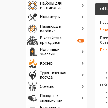
Наборы для
выживания
ОП
Инвентарь
Прос
Паракорд и
Чехо
верёвка
Имее
В хозяйстве
62
пригодится
Сред
Источники
Плю
энергии
Костер
Туристическая
посуда
Габа
Оружие
Походное
снаряжение
Рюкзаки и