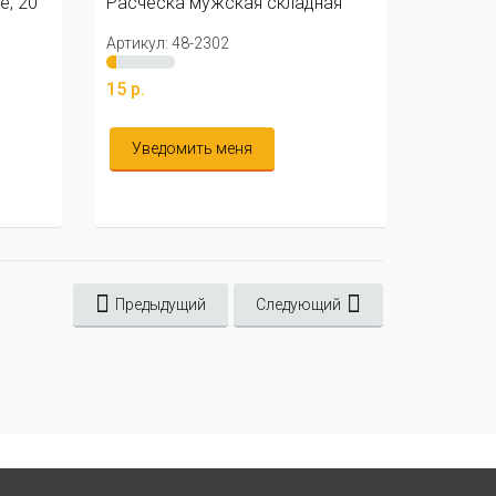
ная
Расческа мужская складная
"Kaizer"
Артикул: 01-3044
77 р.
В корзину
Предыдущий
Следующий