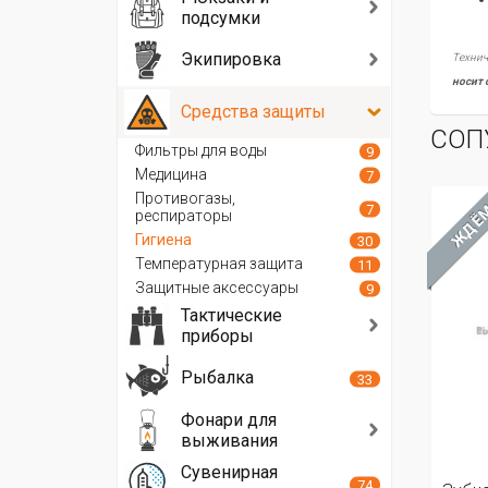
подсумки
Экипировка
Технич
носит 
Средства защиты
СОП
Фильтры для воды
9
Медицина
7
Противогазы,
ХИТ
ЖДЁМ
ЖД
7
респираторы
Гигиена
30
Температурная защита
11
Защитные аксессуары
9
Тактические
приборы
Рыбалка
33
Фонари для
выживания
Сувенирная
74