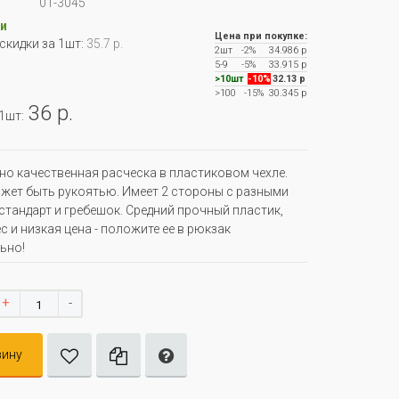
01-3045
и
Цена при покупке:
 скидки за 1шт:
35.7 р.
2шт
-2%
34.986 р
5-9
-5%
33.915 р
>10шт
-10%
32.13 р
>100
-15%
30.345 р
36 р.
 1шт:
но качественная расческа в пластиковом чехле.
жет быть рукоятью. Имеет 2 стороны с разными
стандарт и гребешок. Средний прочный пластик,
с и низкая цена - положите ее в рюкзак
ьно!
+
-
зину