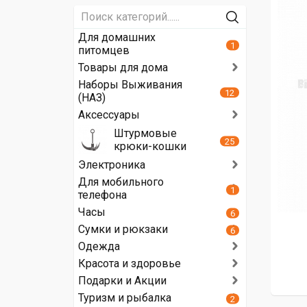
Для домашних
1
питомцев
Товары для дома
Наборы Выживания
12
(НАЗ)
Аксессуары
Штурмовые
25
крюки-кошки
Электроника
Для мобильного
1
телефона
Часы
6
Сумки и рюкзаки
6
Одежда
Красота и здоровье
Подарки и Акции
Туризм и рыбалка
2