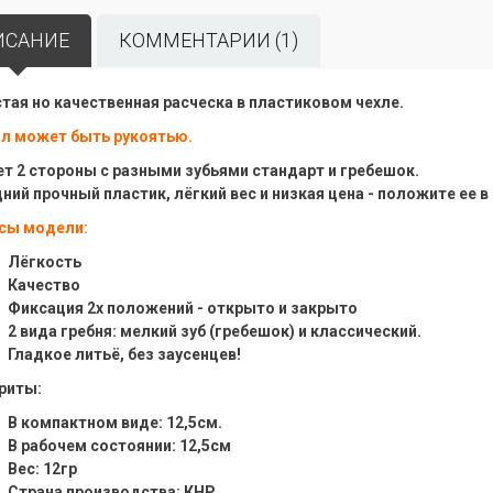
ИСАНИЕ
КОММЕНТАРИИ (1)
тая но качественная расческа в пластиковом чехле.
л может быть рукоятью.
т 2 стороны с разными зубьями стандарт и гребешок.
ний прочный пластик, лёгкий вес и низкая цена - положите ее 
сы модели:
Лёгкость
Качество
Фиксация 2х положений - открыто и закрыто
2 вида гребня: мелкий зуб (гребешок) и классический.
Гладкое литьё, без заусенцев!
риты:
В компактном виде: 12,5см.
В рабочем состоянии: 12,5см
Вес: 12гр
Страна производства: КНР