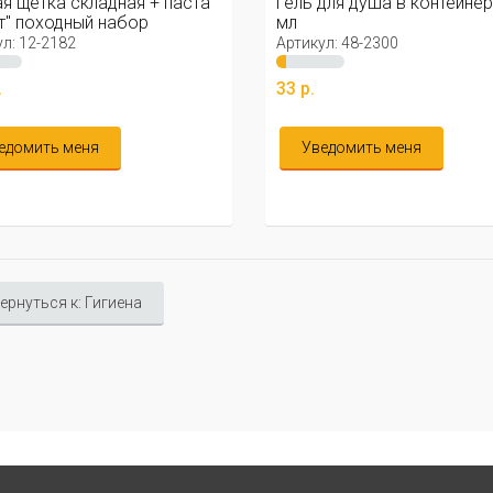
 для душа в контейнере, 20
Расческа мужская склад
ул: 48-2300
Артикул: 48-2302
.
15 р.
ведомить меня
Уведомить меня
ернуться к: Гигиена