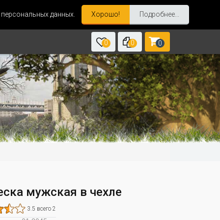
и персональных данных.
Хорошо!
Подробнее...
0
0
0
еска мужская в чехле
3.5 всего 2