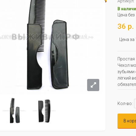
Артикул:
В наличи
Цена без
36 р.
Цена за
Простая 
Чехол мо
зубьями 
лёгкий ве
обязател
Кол-во:
В кор