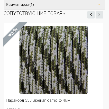
Комментарии (1)
СОПУТСТВУЮЩИЕ ТОВАРЫ
ЖДЁМ
Паракорд 550 B
Артикул: 39-2504
3
Siberian camo ∅ 4мм
24 р.