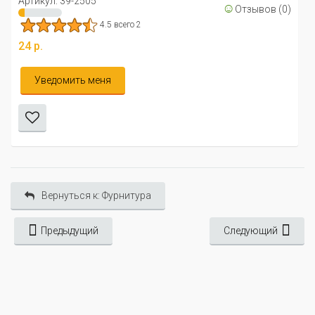
☺
Отзывов (0)
Уведомить ме
4.5 всего 2
еня
Вернуться к: Фурнитура
Предыдущий
Следующий