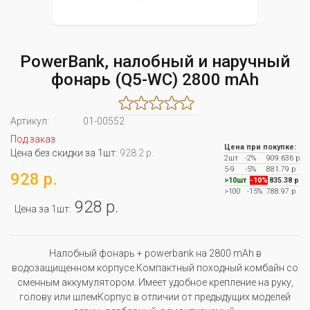
PowerBank, налобный и наручный
фонарь (Q5-WC) 2800 mAh
Артикул:
01-00552
Под заказ
Цена при покупке:
Цена без скидки за 1шт:
928.2 р.
2шт
-2%
909.636 р
5-9
-5%
881.79 р
928 р.
>10шт
-10%
835.38 р
>100
-15%
788.97 р
928 р.
Цена за 1шт:
Налобный фонарь + powerbank на 2800 mAh в
водозащищенном корпусе.Компактный походный комбайн со
сменным аккумулятором. Имеет удобное крепление на руку,
голову или шлемКорпус в отличии от предыдущих моделей