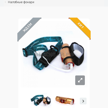
Налобные фонари
ХИТ
ЖДЁМ