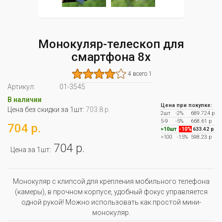
Монокуляр-телескоп для
смартфона 8х
4 всего 1
Артикул:
01-3545
В наличии
Цена при покупке:
Цена без скидки за 1шт:
703.8 р.
2шт
-2%
689.724 р
5-9
-5%
668.61 р
704 р.
>10шт
-10%
633.42 р
>100
-15%
598.23 р
704 р.
Цена за 1шт:
Монокуляр с клипсой для крепления мобильного телефона
(камеры), в прочном корпусе, удобный фокус управляется
одной рукой! Можно использовать как простой мини-
монокуляр.