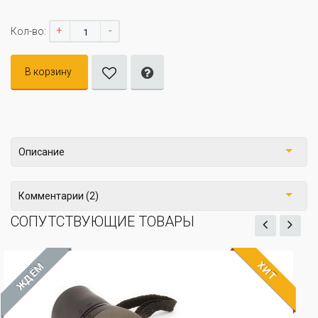
+
-
Кол-во:
В корзину
Описание
Комментарии (2)
СОПУТСТВУЮЩИЕ ТОВАРЫ
Т
ХИТ