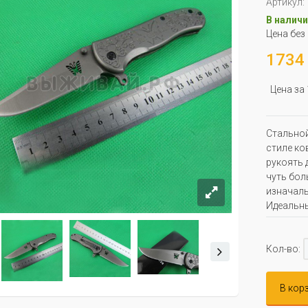
Артикул:
В наличи
Цена без
1734 
Цена за
Стальной
стиле ко
рукоять 
чуть бол
изначаль
Идеальны
Кол-во:
В кор