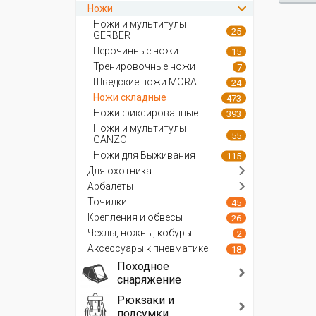
Ножи
Ножи и мультитулы
25
GERBER
Перочинные ножи
15
Тренировочные ножи
7
Шведские ножи MORA
24
Ножи складные
473
Ножи фиксированные
393
Ножи и мультитулы
55
GANZO
Ножи для Выживания
115
Для охотника
Арбалеты
Точилки
45
Крепления и обвесы
26
Чехлы, ножны, кобуры
2
Аксессуары к пневматике
18
Походное
снаряжение
Рюкзаки и
подсумки