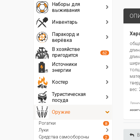
Наборы для
выживания
ОП
Инвентарь
Хар
Паракорд и
верёвка
обща
В хозяйстве
длин
62
пригодится
длин
шири
Источники
энергии
толщ
мате
Костер
твер
вес: 
Туристическая
посуда
Технич
носит 
Оружие
Рогатки
8
Луки
В
Средства самообороны
2