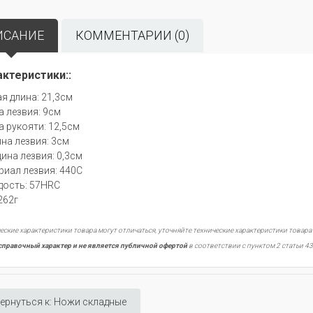
ИСАНИЕ
КОММЕНТАРИИ (0)
актеристики::
я длина: 21,3см
а лезвия: 9см
а рукояти: 12,5см
на лезвия: 3см
ина лезвия: 0,3см
риал лезвия: 440С
дость: 57HRC
262г
еские характеристики товара могут отличаться, уточняйте технические характеристики товара
справочный характер и не является публичной офертой
в соответствии с пунктом 2 статьи 43
ернуться к: Ножи складные