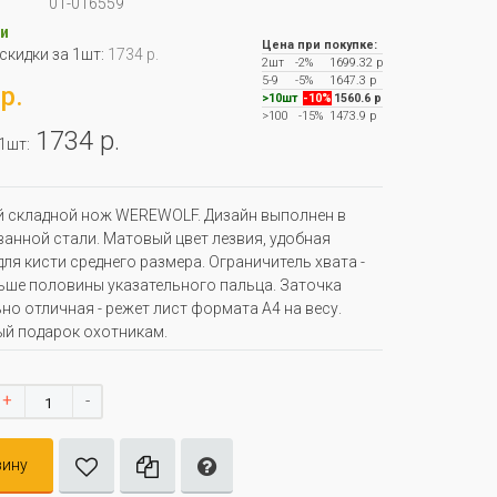
01-016559
и
Цена при покупке:
 скидки за 1шт:
1734 р.
2шт
-2%
1699.32 р
5-9
-5%
1647.3 р
р.
>10шт
-10%
1560.6 р
>100
-15%
1473.9 р
1734 р.
 1шт:
 складной нож WEREWOLF. Дизайн выполнен в
ванной стали. Матовый цвет лезвия, удобная
для кисти среднего размера. Ограничитель хвата -
ьше половины указательного пальца. Заточка
но отличная - режет лист формата А4 на весу.
й подарок охотникам.
+
-
зину