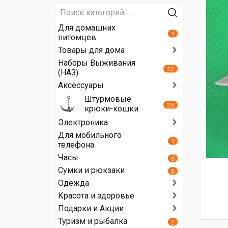
Для домашних
1
питомцев
Товары для дома
Наборы Выживания
12
(НАЗ)
Аксессуары
Штурмовые
25
крюки-кошки
Электроника
Для мобильного
1
телефона
Часы
6
Сумки и рюкзаки
6
Одежда
Красота и здоровье
Подарки и Акции
Туризм и рыбалка
2