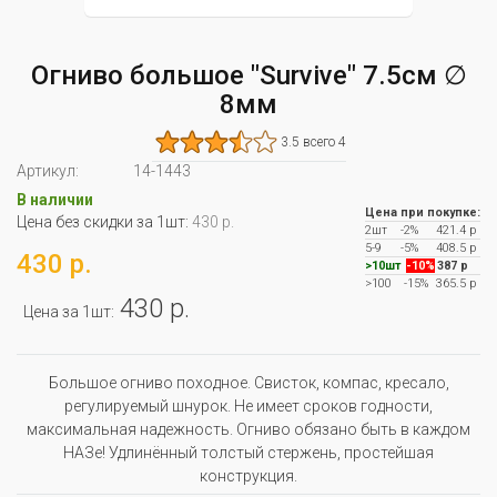
Огниво большое "Survive" 7.5см ∅
8мм
3.5 всего 4
Артикул:
14-1443
В наличии
Цена при покупке:
Цена без скидки за 1шт:
430 р.
2шт
-2%
421.4 р
5-9
-5%
408.5 р
430 р.
>10шт
-10%
387 р
>100
-15%
365.5 р
430 р.
Цена за 1шт:
Большое огниво походное. Свисток, компас, кресало,
регулируемый шнурок. Не имеет сроков годности,
максимальная надежность. Огниво обязано быть в каждом
НАЗе! Удлинённый толстый стержень, простейшая
конструкция.