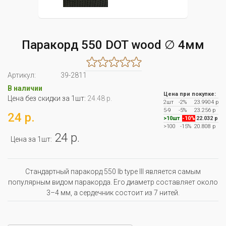
Паракорд 550 DOT wood ∅ 4мм
Артикул:
39-2811
В наличии
Цена при покупке:
Цена без скидки за 1шт:
24.48 р.
2шт
-2%
23.9904 р
5-9
-5%
23.256 р
24 р.
>10шт
-10%
22.032 р
>100
-15%
20.808 р
24 р.
Цена за 1шт:
Стандартный паракорд 550 lb type III является самым
популярным видом паракорда. Его диаметр составляет около
3–4 мм, а сердечник состоит из 7 нитей.