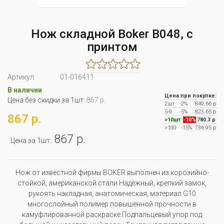
Нож складной Boker B048, с
принтом
Артикул:
01-016411
В наличии
Цена при покупке:
Цена без скидки за 1шт:
867 р.
2шт
-2%
849.66 р
5-9
-5%
823.65 р
867 р.
>10шт
-10%
780.3 р
>100
-15%
736.95 р
867 р.
Цена за 1шт:
Нож от известной фирмы BOKER выполнен из корозийно-
стойкой, американской стали.Надёжный, крепкий замок,
рукоять накладная, анатомическая, материал G10
многослойный полимер повышенной прочности в
камуфлированной раскраске.Подпальцевый упор под